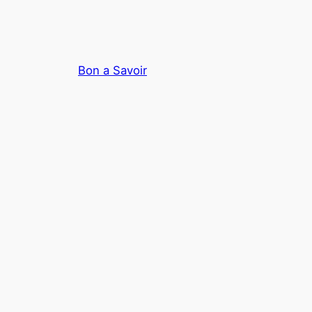
Aller
au
contenu
Bon a Savoir