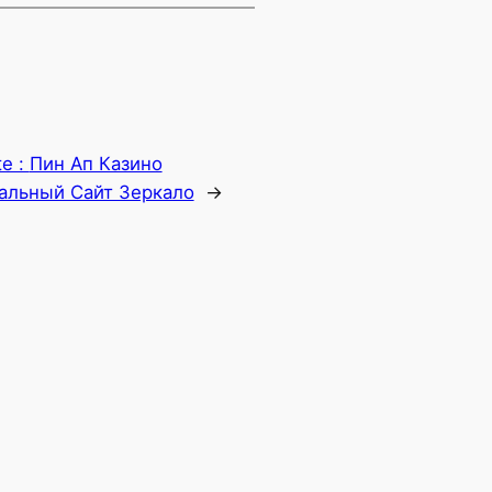
te :
Пин Ап Казино
альный Сайт Зеркало
→