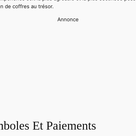
n de coffres au trésor.
Annonce
oles Et Paiements