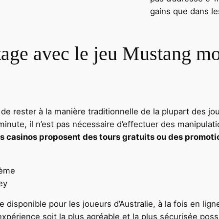
gains que dans les 
ge avec le jeu Mustang mo
de rester à la manière traditionnelle de la plupart des j
nute, il n’est pas nécessaire d’effectuer des manipulat
els casinos proposent des tours gratuits ou des promo
hème
ey
disponible pour les joueurs d’Australie, à la fois en lig
expérience soit la plus agréable et la plus sécurisée poss