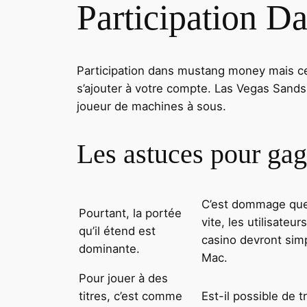
Participation 
Participation dans mustang money mais ce 
s’ajouter à votre compte. Las Vegas Sands 
joueur de machines à sous.
Les astuces pour ga
C’est dommage que 
Pourtant, la portée
vite, les utilisate
qu’il étend est
casino devront sim
dominante.
Mac.
Pour jouer à des
titres, c’est comme
Est-il possible de 