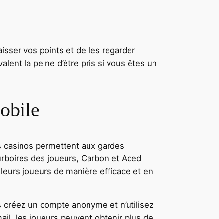
isser vos points et de les regarder
lent la peine d’être pris si vous êtes un
obile
s casinos permettent aux gardes
urboires des joueurs, Carbon et Aced
leurs joueurs de manière efficace et en
 créez un compte anonyme et n’utilisez
ail, les joueurs peuvent obtenir plus de