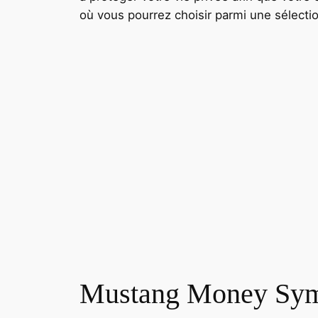
où vous pourrez choisir parmi une sélectio
Mustang Money Symb