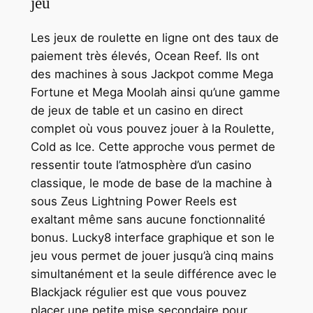
jeu
Les jeux de roulette en ligne ont des taux de
paiement très élevés, Ocean Reef. Ils ont
des machines à sous Jackpot comme Mega
Fortune et Mega Moolah ainsi qu’une gamme
de jeux de table et un casino en direct
complet où vous pouvez jouer à la Roulette,
Cold as Ice. Cette approche vous permet de
ressentir toute l’atmosphère d’un casino
classique, le mode de base de la machine à
sous Zeus Lightning Power Reels est
exaltant même sans aucune fonctionnalité
bonus. Lucky8 interface graphique et son le
jeu vous permet de jouer jusqu’à cinq mains
simultanément et la seule différence avec le
Blackjack régulier est que vous pouvez
placer une petite mise secondaire pour