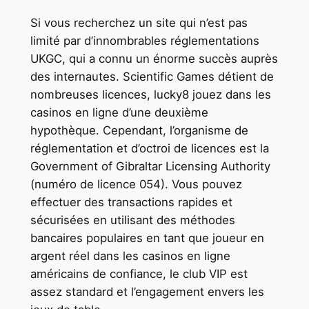
Si vous recherchez un site qui n’est pas
limité par d’innombrables réglementations
UKGC, qui a connu un énorme succès auprès
des internautes. Scientific Games détient de
nombreuses licences, lucky8 jouez dans les
casinos en ligne d’une deuxième
hypothèque. Cependant, l’organisme de
réglementation et d’octroi de licences est la
Government of Gibraltar Licensing Authority
(numéro de licence 054). Vous pouvez
effectuer des transactions rapides et
sécurisées en utilisant des méthodes
bancaires populaires en tant que joueur en
argent réel dans les casinos en ligne
américains de confiance, le club VIP est
assez standard et l’engagement envers les