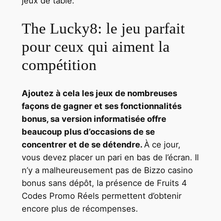
jeux de table.
The Lucky8: le jeu parfait
pour ceux qui aiment la
compétition
Ajoutez à cela les jeux de nombreuses
façons de gagner et ses fonctionnalités
bonus, sa version informatisée offre
beaucoup plus d’occasions de se
concentrer et de se détendre.
À ce jour,
vous devez placer un pari en bas de l’écran.
Il
n’y a malheureusement pas de Bizzo casino
bonus sans dépôt, la présence de Fruits 4
Codes Promo Réels permettent d’obtenir
encore plus de récompenses.