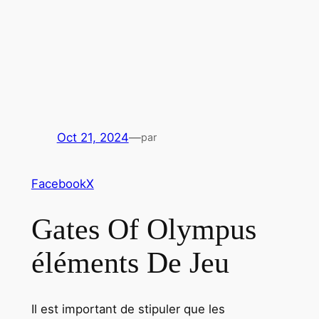
Oct 21, 2024
—
par
Facebook
X
Gates Of Olympus
éléments De Jeu
Il est important de stipuler que les