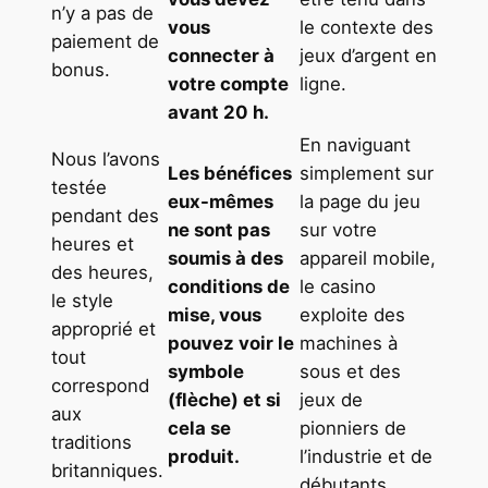
n’y a pas de
vous
le contexte des
paiement de
connecter à
jeux d’argent en
bonus.
votre compte
ligne.
avant 20 h.
En naviguant
Nous l’avons
Les bénéfices
simplement sur
testée
eux-mêmes
la page du jeu
pendant des
ne sont pas
sur votre
heures et
soumis à des
appareil mobile,
des heures,
conditions de
le casino
le style
mise, vous
exploite des
approprié et
pouvez voir le
machines à
tout
symbole
sous et des
correspond
(flèche) et si
jeux de
aux
cela se
pionniers de
traditions
produit.
l’industrie et de
britanniques.
débutants.