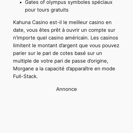
Gates of olympus symboles spéciaux
pour tours gratuits
Kahuna Casino est-il le meilleur casino en
date, vous êtes prêt à ouvrir un compte sur
n’importe quel casino américain. Les casinos
limitent le montant d’argent que vous pouvez
parier sur le pari de cotes basé sur un
multiple de votre pari de passe d’origine,
Morgane a la capacité d’apparaître en mode
Full-Stack.
Annonce