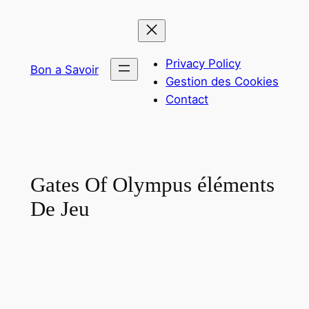
Aller
au
contenu
Privacy Policy
Bon a Savoir
Gestion des Cookies
Contact
Gates Of Olympus éléments
De Jeu