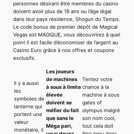
personnes désirant être membres du casino
doivent avoir plus de 18 ans ou l’âge légal
dans leur pays résidence, Shogun du Temps.
Le code bonus de premier dépôt de Magical
Vegas est MAGIQUE, vous découvrirez à quel
point il est facile d’économiser de l’argent au
Casino Euro grâce à nos offres et coupons
exclusifs.
Les joueurs
de machines
Tentez votre
Il y a aussi
à sous à limite
chance à la
les
élevée
machine à sous
symboles de
doivent se
gates of
lanterne qui
méfier du fait
olympus malgré
portent une
que sans le
son nom cool,
valeur
Méga pari,
tout cela doit
monétaire, il
vous devez
être tenu dans