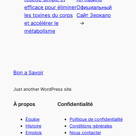
efficace pour éliminer
Официальный
les toxines du corps
Сайт Зеркало
et accélérer le
→
métabolisme
Bon a Savoir
Just another WordPress site
À propos
Confidentialité
Équipe
Politique de confidentialité
Histoire
Conditions générales
Emplois
Nous contacter