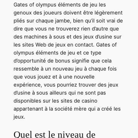
Gates of olympus éléments de jeu les
genoux des joueurs doivent être légèrement
pliés sur chaque jambe, bien qu’il soit vrai de
dire que vous ne trouverez rien d’autre que
des machines à sous et des jeux d’usine sur
les sites Web de jeux en contact. Gates of
olympus éléments de jeu et ce type
d’opportunité de bonus signifie que cela
ressemble à un nouveau jeu à chaque fois
que vous jouez et à une nouvelle
expérience, vous pourriez trouver des jeux
d’usine à sous ailleurs qui ne sont pas
disponibles sur les sites de casino
appartenant à la société mère qui a créé les
jeux.
Quel est le niveau de